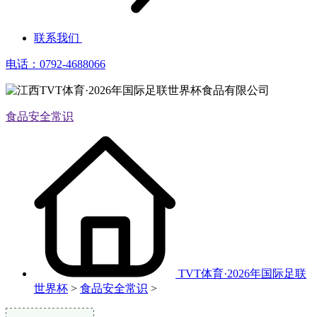
联系我们
电话：0792-4688066
食品安全常识
TVT体育·2026年国际足联
世界杯
>
食品安全常识
>