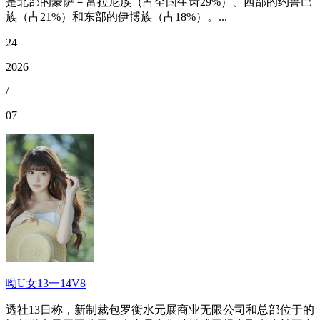
是北部的豪萨－富拉尼族（占全国生齿29%）、西部的约鲁巴
族（占21%）和东部的伊博族（占18%）。...
24
2026
/
07
呦U女13一14V8
透社13日称，新制裁包罗衡水元展商业无限公司和总部位于的