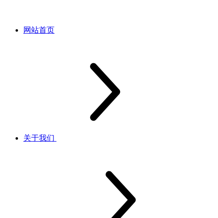
网站首页
关于我们