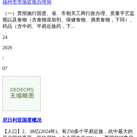
福州市市场监视办理局
（一）贯彻施行国度、省、市相关工商行政办理、质量手艺监
视以及食物（含食物添加剂、保健食物、酒类食物，下同）、
药品（含中药、平易近族药，下...
24
2026
/
07
尼日利亚国度概况
【人口】2。38亿(2024年)。有250多个平易近族，此中最大的