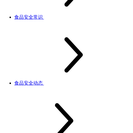
食品安全常识
食品安全动态