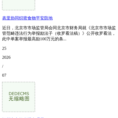
表里协同织密食物平安防地
近日，北京市市场监管局会同北京市财务局就《北京市市场监
管范畴违法行为举报励法子（收罗看法稿）》公开收罗看法，
此中单案举报最高励100万元的条...
25
2026
/
07