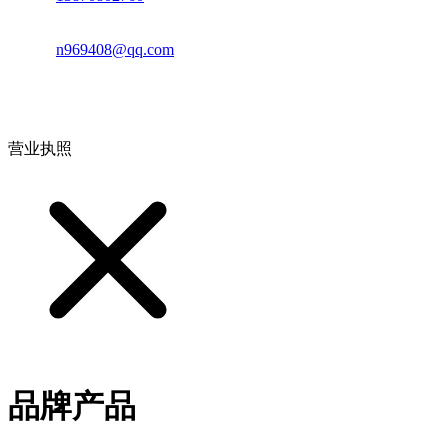
邮箱：
n969408@qq.com
地址：江西省德安县高新技术产业园(宝塔工业园)高新路93号
营业执照
品牌产品