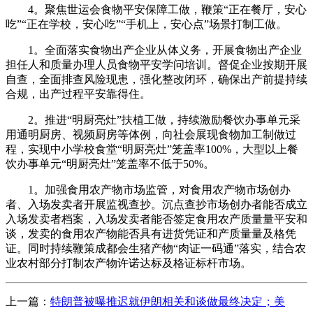
4。聚焦世运会食物平安保障工做，鞭策“正在餐厅，安心
吃”“正在学校，安心吃”“手机上，安心点”场景打制工做。
1。全面落实食物出产企业从体义务，开展食物出产企业
担任人和质量办理人员食物平安学问培训。督促企业按期开展
自查，全面排查风险现患，强化整改闭环，确保出产前提持续
合规，出产过程平安靠得住。
2。推进“明厨亮灶”扶植工做，持续激励餐饮办事单元采
用通明厨房、视频厨房等体例，向社会展现食物加工制做过
程，实现中小学校食堂“明厨亮灶”笼盖率100%，大型以上餐
饮办事单元“明厨亮灶”笼盖率不低于50%。
1。加强食用农产物市场监管，对食用农产物市场创办
者、入场发卖者开展监视查抄。沉点查抄市场创办者能否成立
入场发卖者档案，入场发卖者能否签定食用农产质量量平安和
谈，发卖的食用农产物能否具有进货凭证和产质量量及格凭
证。同时持续鞭策成都会生猪产物“肉证一码通”落实，结合农
业农村部分打制农产物许诺达标及格证标杆市场。
上一篇：
特朗普被曝推迟就伊朗相关和谈做最终决定；美