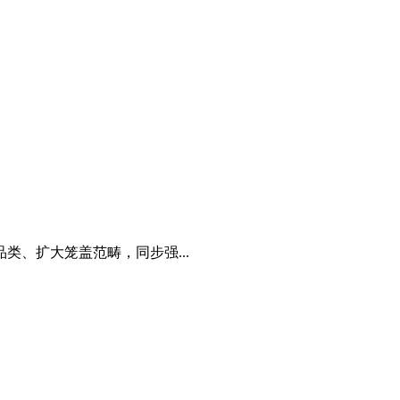
、扩大笼盖范畴，同步强...