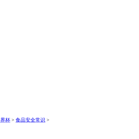
世界杯
>
食品安全常识
>