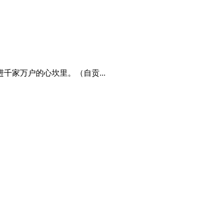
家万户的心坎里。（自贡...