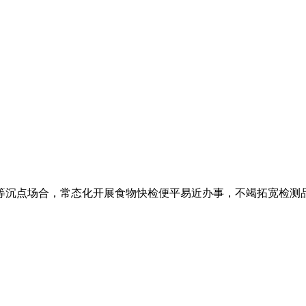
沉点场合，常态化开展食物快检便平易近办事，不竭拓宽检测品类