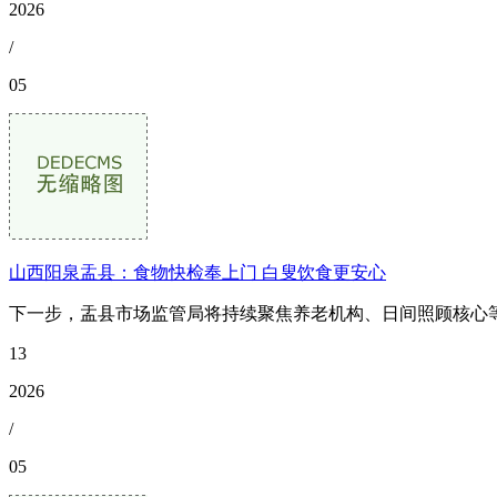
2026
/
05
山西阳泉盂县：食物快检奉上门 白叟饮食更安心
下一步，盂县市场监管局将持续聚焦养老机构、日间照顾核心等
13
2026
/
05