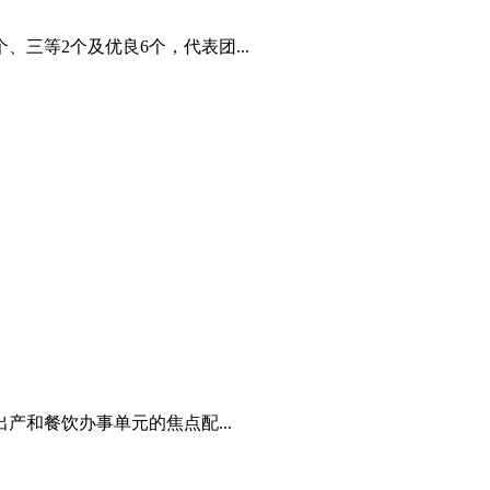
三等2个及优良6个，代表团...
和餐饮办事单元的焦点配...