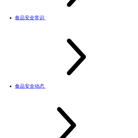
食品安全常识
食品安全动态