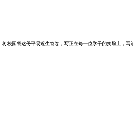
将校园餐这份平易近生答卷，写正在每一位学子的笑脸上，写进千