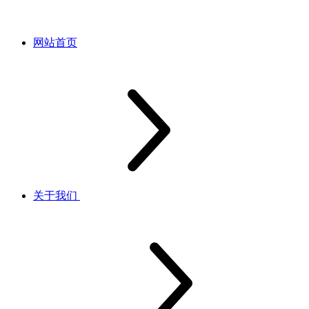
网站首页
关于我们