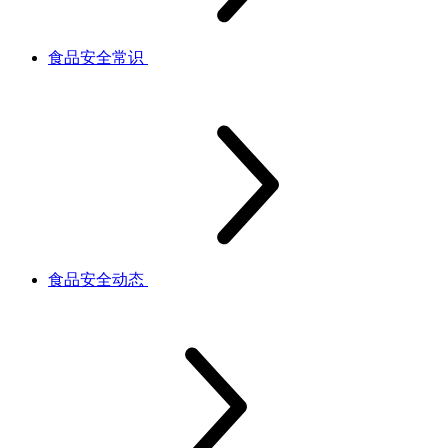
食品安全常识
食品安全动态