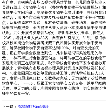
有广度。青铜峡市市场监视办理局对学校、长儿园食堂从业人
员进行线上《食物平安法》《餐饮办事食物平安操做规范》和
食物平安学问培训，制发餐饮食物平安培训课件，并取教育部
分结合，深切全市36家学校及托长机构食堂开展“手把手”式指
点，从食物原材料采购、食材分类清洗、碗筷消毒、食物留样
等细节严酷把关，全力提拔从业人员营业本质和食物平安自律
认识。共计开展各类培训7场次，培训学校及供餐单元担任人
123名，培训从业人员482名。自查自纠有深度。组织并指点学
校及校园周边食物运营者按照工做尺度认实开展食物平安自
查，确保校园食物平安自查率达到100%。对自查发觉的问
题，正在开学前全数整改到位，凡未按期消弭风险现患的单
元，一律不得进行食物运营勾当，将可能存正在的学校食物平
安现患消弭正在萌芽形态。秋季学校食堂食物平安专项查抄开
展以来，青铜峡市市场监视办理局累计完成36家学校及托长机
构、40家校园周边餐饮单元的查抄工做，约谈学校担任人3人
次，发觉问题现患11处，全数整改完成，无力保障了泛博师生
饮食平安。下一步，压紧压实食物平安监管义务，以更严酷的
尺度、更无力的步履，巩固校园食物平安防地，切实保障泛博
师生的饮食平安。
上一篇：
流程演讲Word模板