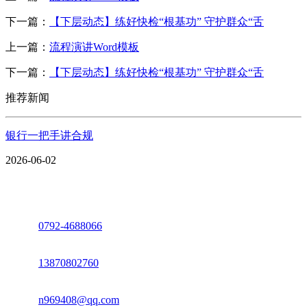
下一篇：
【下层动态】练好快检“根基功” 守护群众“舌
上一篇：
流程演讲Word模板
下一篇：
【下层动态】练好快检“根基功” 守护群众“舌
推荐新闻
银行一把手讲合规
2026-06-02
座机：
0792-4688066
电话：
13870802760
邮箱：
n969408@qq.com