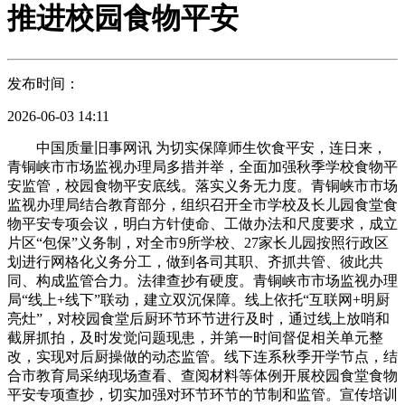
推进校园食物平安
发布时间：
2026-06-03 14:11
中国质量旧事网讯 为切实保障师生饮食平安，连日来，
青铜峡市市场监视办理局多措并举，全面加强秋季学校食物平
安监管，校园食物平安底线。落实义务无力度。青铜峡市市场
监视办理局结合教育部分，组织召开全市学校及长儿园食堂食
物平安专项会议，明白方针使命、工做办法和尺度要求，成立
片区“包保”义务制，对全市9所学校、27家长儿园按照行政区
划进行网格化义务分工，做到各司其职、齐抓共管、彼此共
同、构成监管合力。法律查抄有硬度。青铜峡市市场监视办理
局“线上+线下”联动，建立双沉保障。线上依托“互联网+明厨
亮灶”，对校园食堂后厨环节环节进行及时，通过线上放哨和
截屏抓拍，及时发觉问题现患，并第一时间督促相关单元整
改，实现对后厨操做的动态监管。线下连系秋季开学节点，结
合市教育局采纳现场查看、查阅材料等体例开展校园食堂食物
平安专项查抄，切实加强对环节环节的节制和监管。宣传培训