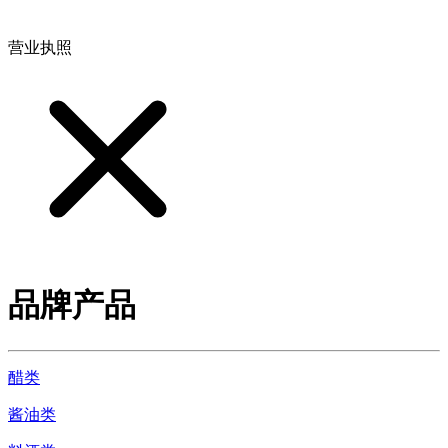
地址：江西省德安县高新技术产业园(宝塔工业园)高新路93号
营业执照
品牌产品
醋类
酱油类