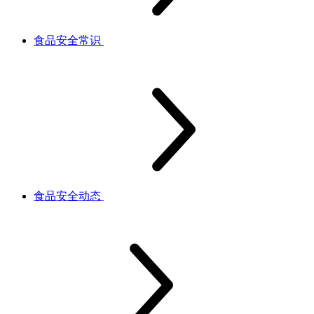
食品安全常识
食品安全动态